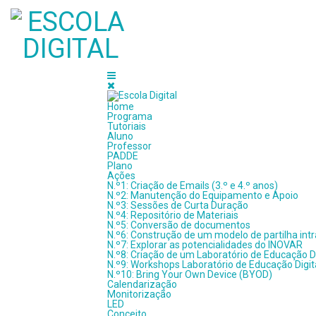
Suporte Técnico ao Programa Escola Digital
Home
Regulamento BYOD fev/jun 2024
Programa
Tutoriais
Aluno
Professor
Repositório Digital do Agrupamento
PADDE
Plano
Ações
Plano de Ação de Desenvolvimento Digital das Escolas (PADDE)
N.º1: Criação de Emails (3.º e 4.º anos)
N.º2: Manutenção do Equipamento e Apoio
N.º3: Sessões de Curta Duração
N.º4: Repositório de Materiais
N.º5: Conversão de documentos
N.º6: Construção de um modelo de partilha intra
N.º7: Explorar as potencialidades do INOVAR
N.º8: Criação de um Laboratório de Educação Di
N.º9: Workshops Laboratório de Educação Digit
N.º10: Bring Your Own Device (BYOD)
Calendarização
Monitorização
LED
Conceito