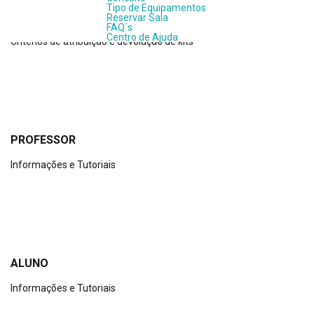
Tipo de Equipamentos
PROGRAMA
Reservar Sala
FAQ´s
Centro de Ajuda
Critérios de atribuição e devolução de kits
PROFESSOR
Informações e Tutoriais
ALUNO
Informações e Tutoriais