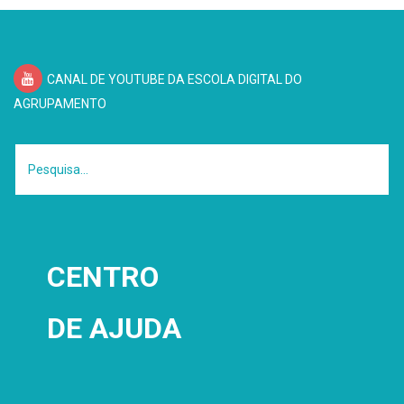
CANAL DE YOUTUBE DA ESCOLA DIGITAL DO
O que tem que devolver?
AGRUPAMENTO
https://www.seguranet.pt
CENTRO
DE
AJUDA
Save