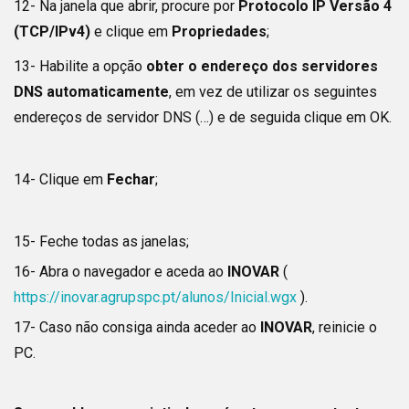
12- Na janela que abrir, procure por
Protocolo IP Versão 4
(TCP/IPv4)
e clique em
Propriedades
;
13- Habilite a opção
obter o endereço dos servidores
DNS automaticamente
, em vez de utilizar os seguintes
endereços de servidor DNS (…) e de seguida clique em OK.
14- Clique em
Fechar
;
15- Feche todas as janelas;
16- Abra o navegador e aceda ao
INOVAR
(
https://inovar.agrupspc.pt/alunos/Inicial.wgx
).
17- Caso não consiga ainda aceder ao
INOVAR
, reinicie o
PC.